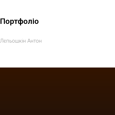
Портфоліо
Лєпьошкін Антон