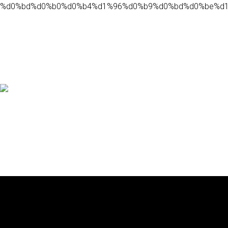
%d0%bd%d0%b0%d0%b4%d1%96%d0%b9%d0%bd%d0%be%d1